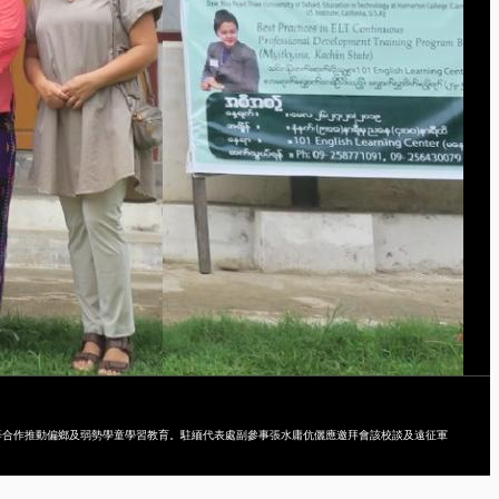
rl May Pale Thwe等合作推動偏鄉及弱勢學童學習教育。駐緬代表處副參事張水庸伉儷應邀拜會該校談及遠征軍