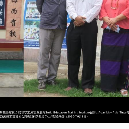
g係二戰緬甸戰區美軍101部隊克欽軍後裔並與Smile Education Training Institute創辦人Pea
民國遠征軍英靈迎回台灣忠烈祠的觀音寺住持聖通法師（2019年6月8日）