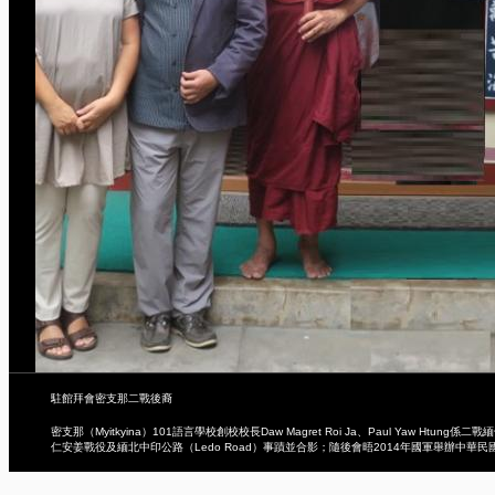
駐館拜會密支那二戰後裔
密支那（Myitkyina）101語言學校創校校長Daw Magret Roi Ja、Paul Yaw Htun
仁安姜戰役及緬北中印公路（Ledo Road）事蹟並合影；隨後會晤2014年國軍舉辦中華