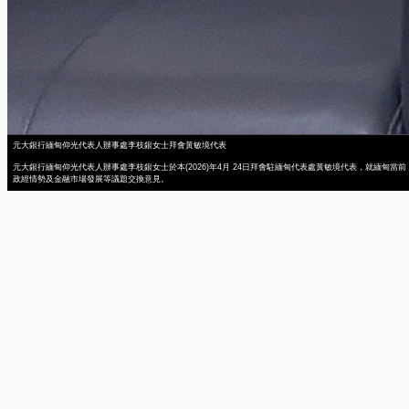
元大銀行緬甸仰光代表人辦事處李枝銀女士拜會黃敏境代表
元大銀行緬甸仰光代表人辦事處李枝銀女士於本(2026)年4月 24日拜會駐緬甸代表處黃敏境代表，就緬甸當前
政經情勢及金融市場發展等議題交換意見。