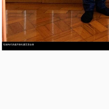
駐緬甸代表處拜會杜慶芝基金會