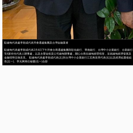
駐緬甸代表處李朝成代表拜會通越集團及台灣金融業者
駐緬甸代表處李朝成代表2月4日下午拜會台商通越集團與彰化銀行、華南銀行、台灣中小企業銀行、台新銀行
等4家仰光代表人辦事處，以及永豐金租賃公司緬甸辦事處，關心台商在緬甸經營情形，並就緬甸經濟發展及
金融情勢交換意見。 駐緬甸代表處李朝成代表(左)與台灣中小企業銀行江宏典首席代表(右)以及經濟組蕭俊組
長(左一)、李光興簡任秘書(右一)合影