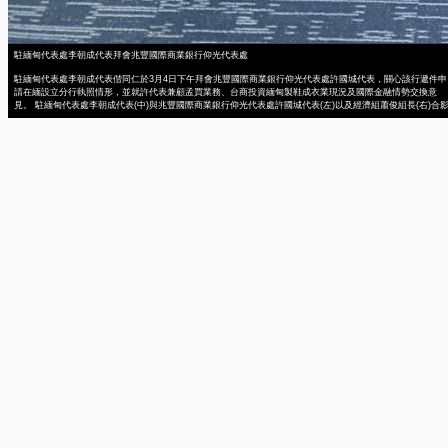
駐緬甸代表處李朝成代表拜會兆豐國際商業銀行仰光代表處
駐緬甸代表處李朝成代表偕同仁於3月4日下午拜會兆豐國際商業銀行仰光代表處許國城代表，關心該行遞件申
請在緬設立分行執照情形，並就許代表兼顧孟買業務、台商投資緬甸製鞋成衣業現況及國際金融情勢交換意
見。 駐緬甸代表處李朝成代表(中)與兆豐國際商業銀行仰光代表處許國城代表(左)以及經濟組蕭俊組長(右)合