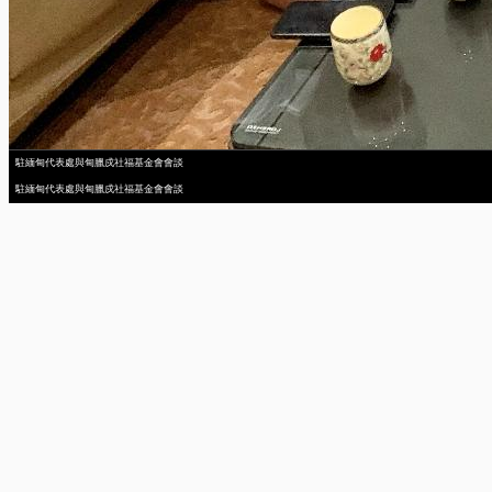
駐緬甸代表處與甸臘戍社福基金會會談
駐緬甸代表處與甸臘戍社福基金會會談