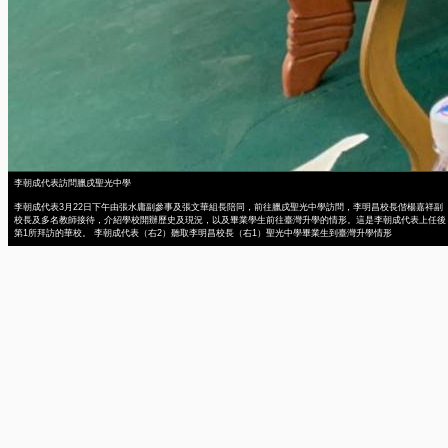
李朝成代表訪問臘戌聖光中學
李朝成代表3月22日下午由張水庸副參事及張文華組長陪同，前往臘戌聖光中學訪問，李明昌校長偕楊嘉祥副
校長及多名教師接待，介紹學校開辦歷史及現況，以及畢業學生前往臺灣升學的情形。這是李朝成代表上任後
第1所拜訪的華校。 李朝成代表（右2）聽取李明昌校長（右1）聖光中學畢業生到臺灣升學情形