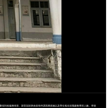
年暑假到校服務情形、新型冠狀肺炎疫情停課因應措施以及學生報名技職建教專班人數。李朝