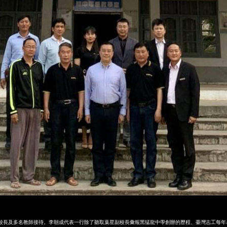
副校長及多名教師接待。李朝成代表一行除了聽取葉星副校長彙報黑猛龍中學創辦的歷程、臺灣志工每