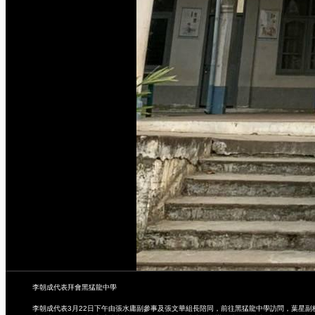
李朝成代表拜會黑猛龍中學
李朝成代表3月22日下午由張水庸副參事及張文華組長陪同，前往黑猛龍中學訪問，葉星