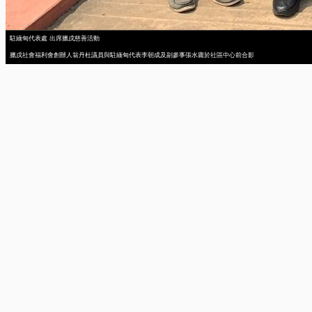
駐緬甸代表處 出席臘戌慈善活動
臘戌社會福利會創辦人翁丹杜議員與駐緬甸代表李朝成及副參事張水庸於社區中心前合影