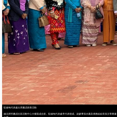
駐緬甸代表處出席臘戌慈善活動
緬北撣邦臘戌社區活動中心大樓落成合影。駐緬甸代表處李代表朝成、副參事張水庸及僑務組組長張文華應邀