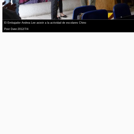
El Embajador Andrea Lee asistir a la actividad de escolares Chino
Post Date:2012/7/4