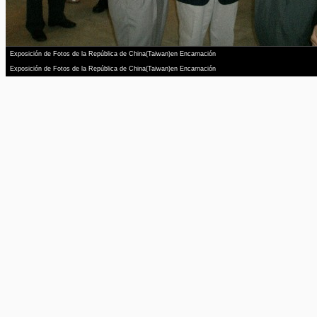
Exposición de Fotos de la República de China(Taiwan)en Encarnación
Exposición de Fotos de la República de China(Taiwan)en Encarnación