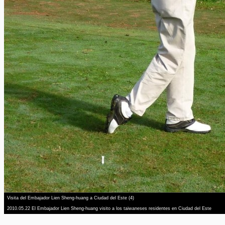
Visita del Embajador Lien Sheng-huang a Ciudad del Este (4)
2010.05.22 El Embajador Lien Sheng-huang visito a los taiwaneses residentes en Ciudad del Este