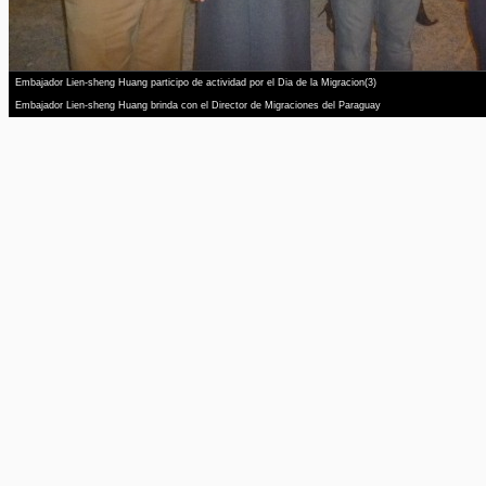
Embajador Lien-sheng Huang participo de actividad por el Dia de la Migracion(3)
Embajador Lien-sheng Huang brinda con el Director de Migraciones del Paraguay