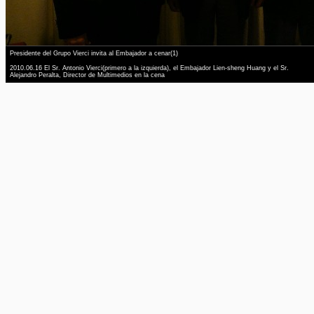
Presidente del Grupo Vierci invita al Embajador a cenar(1)
2010.06.16 El Sr. Antonio Vierci(primero a la izquierda), el Embajador Lien-sheng Huang y el Sr.
Alejandro Peralta, Director de Multimedios en la cena