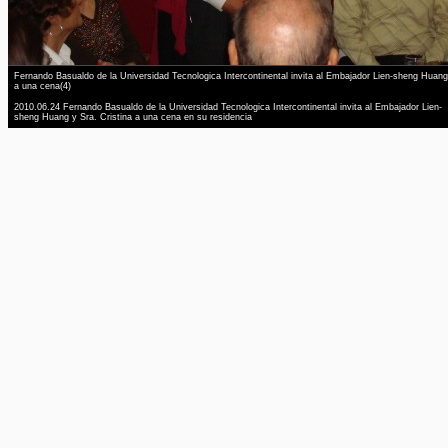
Fernando Basualdo de la Universidad Tecnologica Intercontinental invita al Embajador Lien-sheng Huang
a una cena(4)
2010.06.24 Fernando Basualdo de la Universidad Tecnologica Intercontinental invita al Embajador Lien-
sheng Huang y Sra. Cristina a una cena en su residencia