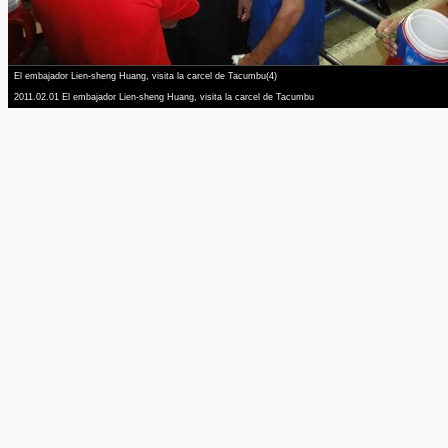
El embajador Lien-sheng Huang, visita la carcel de Tacumbu(4)
2011.02.01 El embajador Lien-sheng Huang, visita la carcel de Tacumbu