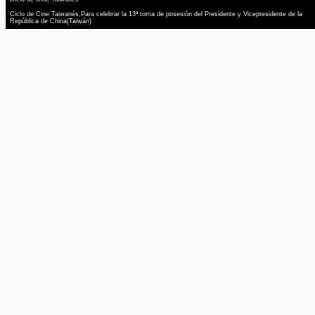
Ciclo de Cine Taiwanés,Para celebrar la 13ª toma de posesión del Presidente y Vicepresidente de la
República de China(Taiwán)