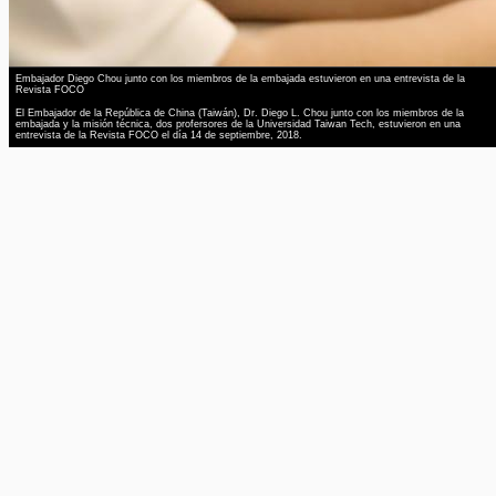
Embajador Diego Chou junto con los miembros de la embajada estuvieron en una entrevista de la
Revista FOCO
El Embajador de la República de China (Taiwán), Dr. Diego L. Chou junto con los miembros de la
embajada y la misión técnica, dos profersores de la Universidad Taiwan Tech, estuvieron en una
entrevista de la Revista FOCO el día 14 de septiembre, 2018.