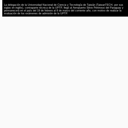
La delegación de la Universidad Nacional de Ciencia y Tecnología de Taiwán (TaiwanTECH, por sus
siglas en inglés), contraparte técnica de la UPTP, llegó al Aeropuerto Silvio Pettirossi del Paraguay y
permanecerá en el país del 19 de febrero al 8 de marzo del corriente año, con motivo de realizar la
evaluación de los exámenes de admisión de la UPTP.