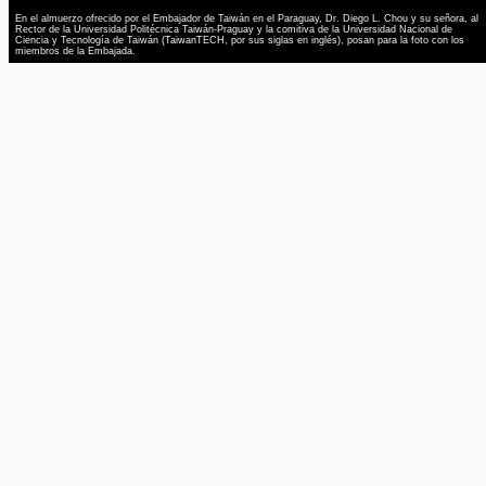
En el almuerzo ofrecido por el Embajador de Taiwán en el Paraguay, Dr. Diego L. Chou y su señora, al
Rector de la Universidad Politécnica Taiwán-Praguay y la comitiva de la Universidad Nacional de
Ciencia y Tecnología de Taiwán (TaiwanTECH, por sus siglas en inglés), posan para la foto con los
miembros de la Embajada.