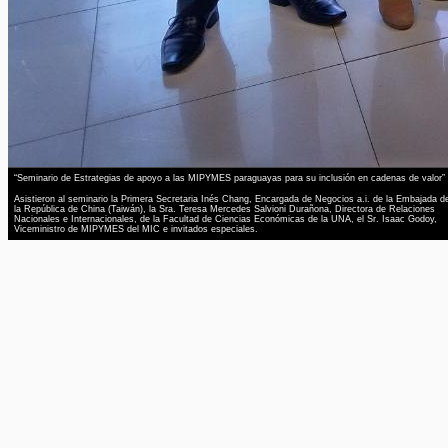
“Seminario de Estrategias de apoyo a las MIPYMES paraguayas para su inclusión en cadenas de valor”
Asistieron al seminario la Primera Secretaria Inés Chang, Encargada de Negocios a.i. de la Embajada d
la República de China (Taiwán), la Sra. Teresa Mercedes Salvioni Durañona, Directora de Relaciones
Nacionales e Internacionales, de la Facultad de Ciencias Económicas de la UNA, el Sr. Isaac Godoy,
Viceministro de MIPYMES del MIC e invitados especiales.