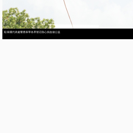
駐泰國代表處響應泰華各界號召熱心捐血做公益