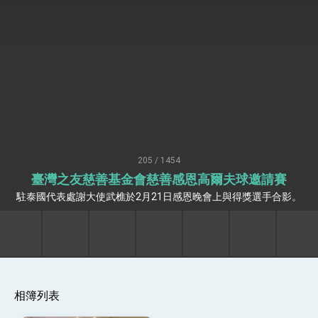
「見證蛻變，分享世界的光華」開幕式，期許數
位轉 型迎向下個50年
總統主持「台美經濟繁榮夥伴對話」記者會 說
明臺美合作三大戰略方向 盼與民主夥伴共同引
領 下一個世代的繁榮
外交部長林佳龍接受印尼「時代雜誌」專訪，闡
述印太安全局勢，籲深化台印尼半導體供應鏈合
作
外交部長林佳龍午宴歡迎美國聯邦參議員蓋耶哥
訪問團
外交部長林佳龍接見美國智庫「德國馬歇爾基金
會」訪問團一行，深化跨大西洋戰略夥伴關係
臺美經貿談判獲階段性成果 卓揆期勉爭取時間完
成「臺美對等貿易協定」簽署
205 / 1454
卓揆：臺美關稅談判階段性結果有助臺灣取得有
臺灣之友慈善基金會慈善感恩高爾夫球邀請賽
利戰略地位 全力支持「臺美對等貿易協定」簽署
駐泰國代表處謝大使武樵於2月21日感恩晚會上與得獎選手合影。
外交部與數位發展部攜手合作，整合台灣雄厚數
位實力，達成固邦榮邦目標
外交部長林佳龍主持第35次「參與亞太經濟合作
策略小組」跨部會會議
民調顯示多數國人滿意政府外交表現，高度支持
「總合外交」與台歐美日關係深化
總統以「韌性之島，希望之光」為題發表2026新
相簿列表
年談話
總統主持「守護民主台灣國安行動方案」記者