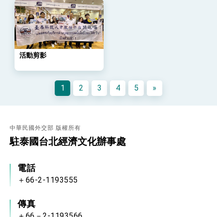
會 強調以實力守護台海和平 以決心掌握國家
命運
變局中 奮起的新臺灣 總統發表國慶演說
總統發表執政周年談話 盼面對未來挑戰 堅持
團結 迎風轉型 穩健前行
活動剪影
賴總統就職演說影片
總統重要談話
1
2
3
4
5
»
外交部重要言論
我國政府將在美國亞利桑納州設立「駐鳳凰城辦
事處」，進一步深化台美交流合作
中華民國外交部 版權所有
駐泰國台北經濟文化辦事處
電話
＋66-2-1193555
傳真
＋66－2-1193566