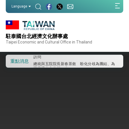
我國政府將在美國亞利桑納州設立「駐鳳凰城辦
:::
Language
事處」，進一步深化台美交流合作
:::
第一屆亞太在宅醫療大會開幕 總統盼分享臺灣
經驗為亞太醫療照護發展開創新里程碑
外交部發布WHA文宣影片「台灣醫療點亮世界」
及「台灣智慧醫療與健康產業展」預告短片，向
世界展現台灣守護全球健康的創新能量
駐泰國台北經濟文化辦事處
總統出訪史瓦帝尼返國談話 強調臺灣人有權利
走向世界 盼與理念相近國家共同維護國際秩序
Taipei Economic and Cultural Office in Thailand
堅定走向世界 賴總統抵達史瓦帝尼王國進行國是
訪問
總統與五院院長新春茶敘 盼化分歧為團結、為
重點消息
國家邁出合作第一步
總統農曆春節談話
台美貿易協議完成簽署達成6大目標、創5大歷史
性突破 總統強調將以3大面向加速臺灣經濟轉型
升級 籲請立院全力支持並盡速通過
臺美簽署「對等貿易協定」確立對等關稅15%且不
疊加 我輸美2072項產品豁免對等關稅
總統接受「法新社」（AFP）專訪內容
外交部長林佳龍於《外交事務》撰文指出：自由
世界 需要台灣，團結合作方能守護繁榮
外交部長林佳龍出席《台灣光華雜誌》50週年慶