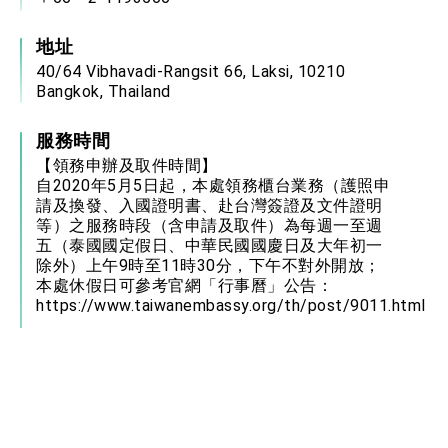
地址
40/64 Vibhavadi-Rangsit 66, Laksi, 10210
Bangkok, Thailand
服務時間
【領務申辦及取件時間】
自2020年5月5日起，本處領務櫃台業務（護照申
請及換發、入國證明書、赴台灣簽證及文件證明
等）之服務時段（含申請及取件）為每週一至週
五（泰國國定假日、中華民國國慶日及大年初一
除外）上午9時至11時30分，下午不對外開放；
本處休假日可參考官網「行事曆」公告：
https://www.taiwanembassy.org/th/post/9011.html
領務諮詢方式：
1. 電話：+66-2-119-3555轉351（電話諮詢服務
時間：上午9時至12時30分，下午1時30分至5
時）；另建議可先參考本處官網→「領務」各項
業務申請資訊，或領務常見問題問答集
Q&amp;A：