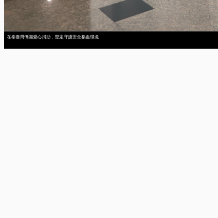
在泰臺灣僑團愛心捐助，堅定守護安全捐血環境