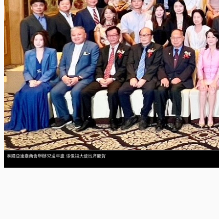
泰國亞速臺商會舉辦32週年慶 張俊福大使出席慶賀