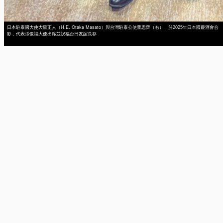
日本駐泰國大使大鷹正人（H.E. Otaka Masato）與台灣駐泰公使董思齊（右），於2025年日本國慶酒會合
影，代表張俊福大使出席並祝福台日友誼長存