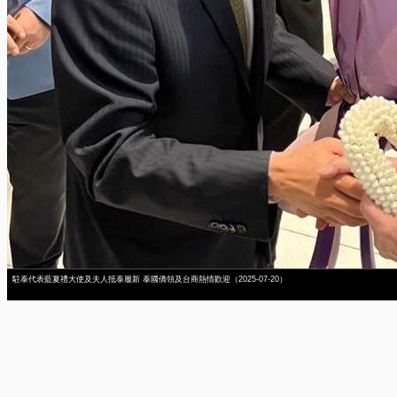
駐泰代表藍夏禮大使及夫人抵泰履新 泰國僑領及台商熱情歡迎（2025-07-20）