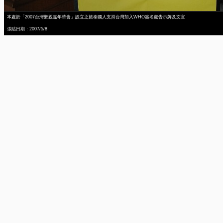
本處於「2007台灣鄉親嘉年華會」設立之旅泰國人支持台灣加入WHO簽名處告示牌及文宣
張貼日期：2007/5/8