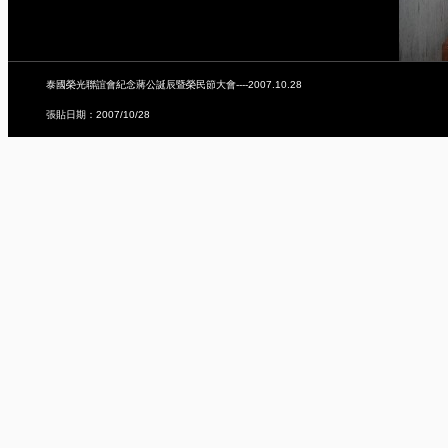
泰國榮光聯誼會紀念蔣公誕辰暨榮民節大會----2007.10.28
張貼日期：2007/10/28