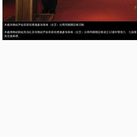
本處領務組尹組長新垣應邀參加泰南（合艾）台商同鄉聯誼會活動
本處僑務組劉組長淡紅及領務組尹組長新垣應邀參加泰南（合艾）台商同鄉聯誼會成立12週年暨第六、七屆會
長交接典禮。