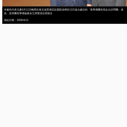
本處烏代表元彥4月11日晚間在泰京波恩酒店設宴歡送將於12日返台參訪的「泰華僑團首長赴台訪問團」成
員，並與團長華僑協會余主席聲清合照留念
張貼日期：2009/4/12