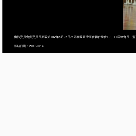
僑務委員會吳委員長英毅於102年5月25日出席泰國臺灣商會聯合總會10、11屆總會長、
張貼日期：2013/6/14