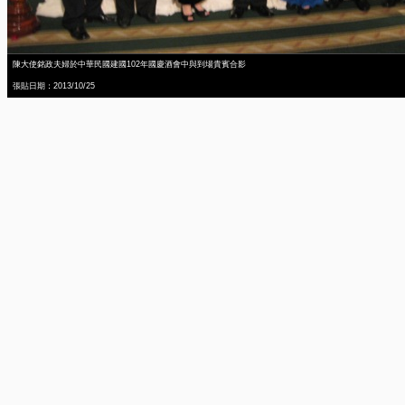
陳大使銘政夫婦於中華民國建國102年國慶酒會中與到場貴賓合影
張貼日期：2013/10/25