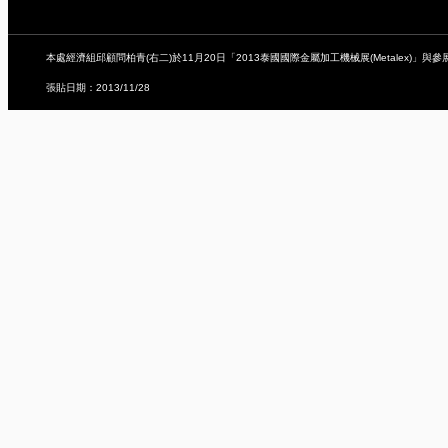
本處經濟組邱顧問柏青(右二)於11月20日「2013泰國國際金屬加工機械展(Metalex)」與
張貼日期：2013/11/28