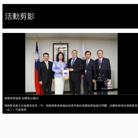
活動剪影
泰國海華協會 組團返台參訪
僑務委員會主任秘書張良民（中）致贈僑委會會旗給前來拜會的泰國海華協會訪問團，由團長林來好僑務委員
（左二）代表接受。