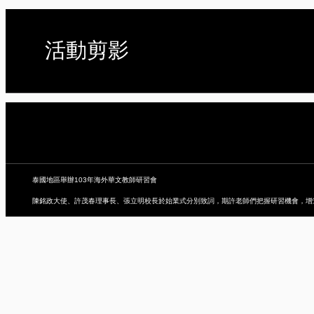
活動剪影
泰國地區舉辦103年海外華文教師研習會
陳銘政大使、許茂春理事長、張立明校長於始業式分別致詞，期許老師們把握研習機會，增