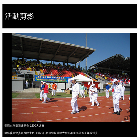
活動剪影
泰國台灣鄉親運動會 1200人參賽
僑務委員會委員長陳士魁（前右）參加鄉親運動大會的泰華僑界首長趣味競賽。