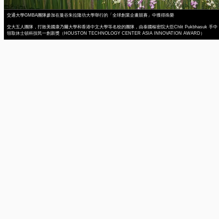
交通大學GMBA團隊參加在曼谷朱拉隆功大學舉行的「全球創業企畫競賽」中獲得殊榮
交大五人團隊，打敗美國康乃爾大學和香港中文大學等名校的團隊，由泰國樞密院大臣Chlit Pukbhasuk 手中
領取休士頓科技民一創新獎（HOUSTON TECHNOLOGY CENTER ASIA INNOVATION AWARD）