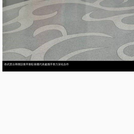
吞武里台商聯誼會拜會駐泰國代表處攜手努力深化合作