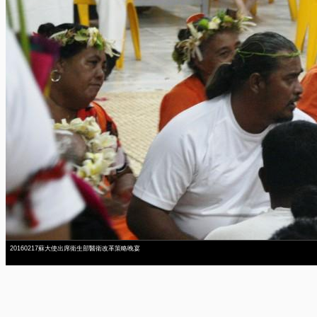
20160217蘇大使出席衛生部醫衛改革策略晚宴