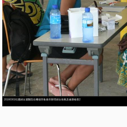
20160301吐國婦女週醫院在機場旁集會所辦理婦女衛教及健康檢查2