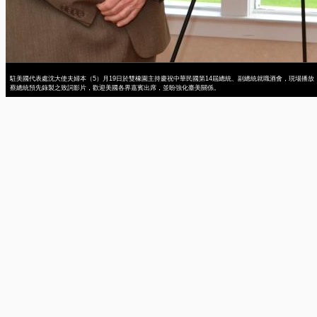
駐美國代表處沈大使夫婦本（5）月19日於雙橡園主持慶祝中華民國第14屆總統、副總統就職酒會，現場播放
蔡總統預先錄製之致詞影片，歡迎美國各界嘉賓出席，並盼強化臺美關係。