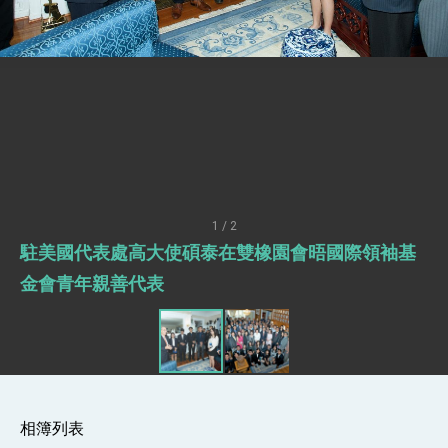
明臺美合作三大戰略方向 盼與民主夥伴共同引
領 下一個世代的繁榮
外交部長林佳龍接受印尼「時代雜誌」專訪，闡
述印太安全局勢，籲深化台印尼半導體供應鏈合
作
副總統接見美參議員蓋耶哥 強調美國是臺灣重
要合作夥伴
外交部長林佳龍午宴歡迎美國聯邦參議員蓋耶哥
訪問團
外交部長林佳龍接見美國智庫「德國馬歇爾基金
會」訪問團一行，深化跨大西洋戰略夥伴關係
臺美經貿談判獲階段性成果 卓揆期勉爭取時間完
成「臺美對等貿易協定」簽署
1 / 2
卓揆：臺美關稅談判階段性結果有助臺灣取得有
駐美國代表處高大使碩泰在雙橡園會晤國際領袖基
利戰略地位 全力支持「臺美對等貿易協定」簽署
外交部與數位發展部攜手合作，整合台灣雄厚數
金會青年親善代表
位實力，達成固邦榮邦目標
外交部長林佳龍主持第35次「參與亞太經濟合作
策略小組」跨部會會議
民調顯示多數國人滿意政府外交表現，高度支持
「總合外交」與台歐美日關係深化
總統以「韌性之島，希望之光」為題發表2026新
年談話
相簿列表
總統主持「守護民主台灣國安行動方案」記者