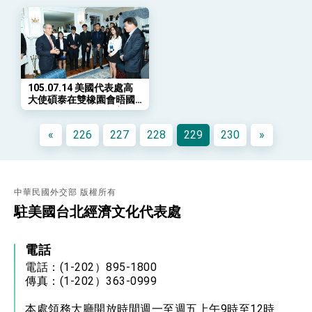
會 強調以實力守護台海和平 以決心掌握國家
命運
變局中 奮起的新臺灣 總統發表國慶演說
總統發表執政周年談話 盼面對未來挑戰 堅持
團結 迎風轉型 穩健前行
賴總統就職演說影片
105.07.14 美國代表處高
大使碩泰在雙橡園會晤國
總統重要談話
際領袖基金會青年親善代
表
«
226
227
228
229
230
»
外交部重要言論
我國政府將在美國亞利桑納州設立「駐鳳凰城辦
事處」，進一步深化台美交流合作
中華民國外交部 版權所有
駐美國台北經濟文化代表處
電話
電話：(1-202）895-1800
傳真：(1-202）363-0999
本處領務大廳開放時間週一至週五上午9時至12時