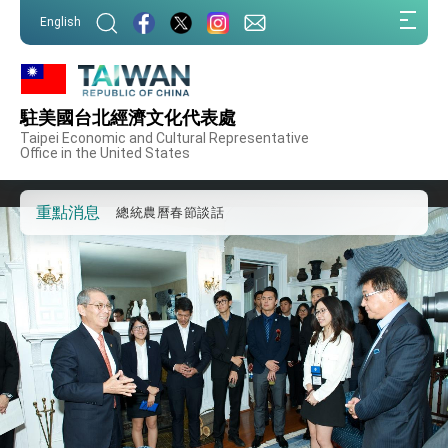
第一屆亞太在宅醫療大會開幕 總統盼分享臺灣
:::
經驗為亞太醫療照護發展開創新里程碑
English
:::
外交部發布WHA文宣影片「台灣醫療點亮世界」
及「台灣智慧醫療與健康產業展」預告短片，向
世界展現台灣守護全球健康的創新能量
總統出訪史瓦帝尼返國談話 強調臺灣人有權利
走向世界 盼與理念相近國家共同維護國際秩序
駐美國台北經濟文化代表處
堅定走向世界 賴總統抵達史瓦帝尼王國進行國是
Taipei Economic and Cultural Representative
訪問
Office in the United States
總統與五院院長新春茶敘 盼化分歧為團結、為
國家邁出合作第一步
重點消息
總統農曆春節談話
台美貿易協議完成簽署達成6大目標、創5大歷史
性突破 總統強調將以3大面向加速臺灣經濟轉型
升級 籲請立院全力支持並盡速通過
臺美簽署「對等貿易協定」確立對等關稅15%且不
疊加 我輸美2072項產品豁免對等關稅
總統接受「法新社」（AFP）專訪內容
外交部長林佳龍於《外交事務》撰文指出：自由
世界 需要台灣，團結合作方能守護繁榮
外交部長林佳龍出席《台灣光華雜誌》50週年慶
「見證蛻變，分享世界的光華」開幕式，期許數
位轉 型迎向下個50年
總統主持「台美經濟繁榮夥伴對話」記者會 說