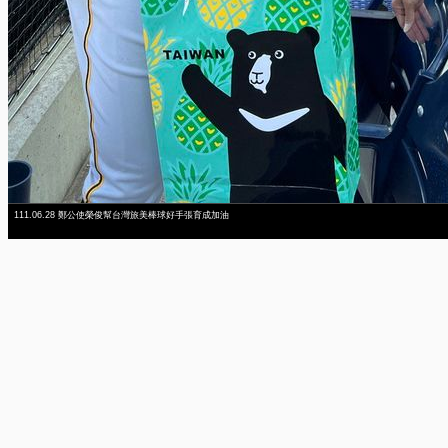
111.06.28 鄭公使榮俊幫台灣旅美棒球好手張育成加油