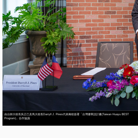
由台師大校長吳正己及馬大校長Darryll J. Pines代表兩校簽署「台灣優華語計畫(Taiwan Huayu BEST
Program)」合作協議