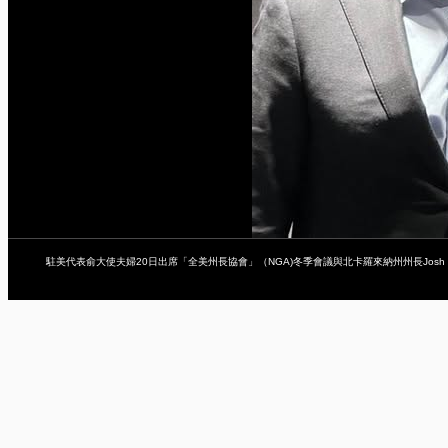
駐美代表俞大使夫婦20日出席「全美州長協會」（NGA)冬季會議與北卡羅來納州州長Josh S