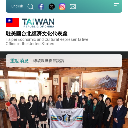
第一屆亞太在宅醫療大會開幕 總統盼分享臺灣
:::
經驗為亞太醫療照護發展開創新里程碑
English
:::
外交部發布WHA文宣影片「台灣醫療點亮世界」
及「台灣智慧醫療與健康產業展」預告短片，向
世界展現台灣守護全球健康的創新能量
總統出訪史瓦帝尼返國談話 強調臺灣人有權利
走向世界 盼與理念相近國家共同維護國際秩序
駐美國台北經濟文化代表處
堅定走向世界 賴總統抵達史瓦帝尼王國進行國是
Taipei Economic and Cultural Representative
訪問
Office in the United States
總統與五院院長新春茶敘 盼化分歧為團結、為
國家邁出合作第一步
重點消息
總統農曆春節談話
台美貿易協議完成簽署達成6大目標、創5大歷史
性突破 總統強調將以3大面向加速臺灣經濟轉型
升級 籲請立院全力支持並盡速通過
臺美簽署「對等貿易協定」確立對等關稅15%且不
疊加 我輸美2072項產品豁免對等關稅
總統接受「法新社」（AFP）專訪內容
外交部長林佳龍於《外交事務》撰文指出：自由
世界 需要台灣，團結合作方能守護繁榮
外交部長林佳龍出席《台灣光華雜誌》50週年慶
「見證蛻變，分享世界的光華」開幕式，期許數
位轉 型迎向下個50年
總統主持「台美經濟繁榮夥伴對話」記者會 說