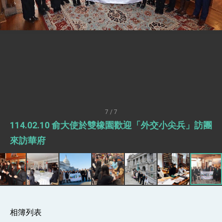
明臺美合作三大戰略方向 盼與民主夥伴共同引
領 下一個世代的繁榮
外交部長林佳龍接受印尼「時代雜誌」專訪，闡
述印太安全局勢，籲深化台印尼半導體供應鏈合
作
外交部長林佳龍午宴歡迎美國聯邦參議員蓋耶哥
訪問團
外交部長林佳龍接見美國智庫「德國馬歇爾基金
會」訪問團一行，深化跨大西洋戰略夥伴關係
臺美經貿談判獲階段性成果 卓揆期勉爭取時間完
成「臺美對等貿易協定」簽署
卓揆：臺美關稅談判階段性結果有助臺灣取得有
利戰略地位 全力支持「臺美對等貿易協定」簽署
7 / 7
外交部與數位發展部攜手合作，整合台灣雄厚數
114.02.10 俞大使於雙橡園歡迎「外交小尖兵」訪團
位實力，達成固邦榮邦目標
外交部長林佳龍主持第35次「參與亞太經濟合作
來訪華府
策略小組」跨部會會議
民調顯示多數國人滿意政府外交表現，高度支持
「總合外交」與台歐美日關係深化
總統以「韌性之島，希望之光」為題發表2026新
年談話
總統主持「守護民主台灣國安行動方案」記者
會 強調以實力守護台海和平 以決心掌握國家
相簿列表
命運
變局中 奮起的新臺灣 總統發表國慶演說