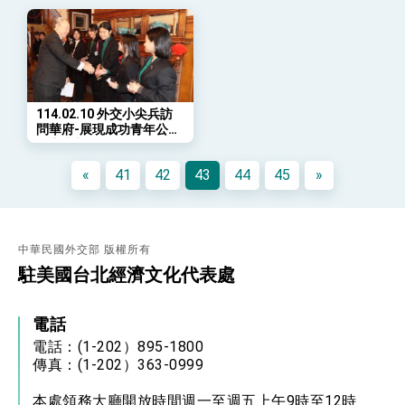
總統發表執政周年談話 盼面對未來挑戰 堅持
團結 迎風轉型 穩健前行
賴總統就職演說影片
總統重要談話
114.02.10 外交小尖兵訪
問華府-展現成功青年公眾
外交部重要言論
外交出擊
我國政府將在美國亞利桑納州設立「駐鳳凰城辦
«
41
42
43
44
45
»
事處」，進一步深化台美交流合作
中華民國外交部 版權所有
駐美國台北經濟文化代表處
電話
電話：(1-202）895-1800
傳真：(1-202）363-0999
本處領務大廳開放時間週一至週五上午9時至12時