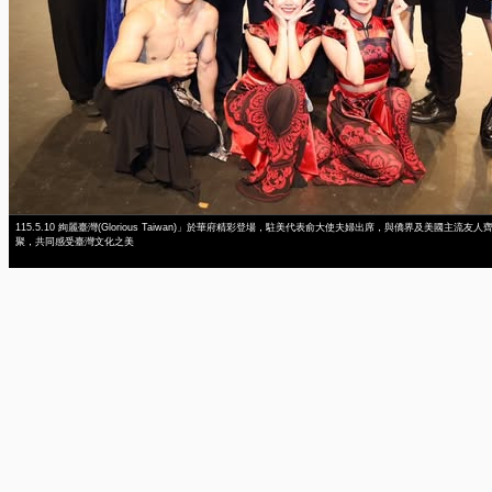
115.5.10 絢麗臺灣(Glorious Taiwan)」於華府精彩登場，駐美代表俞大使夫婦出席，與僑界及美國主流友人
聚，共同感受臺灣文化之美