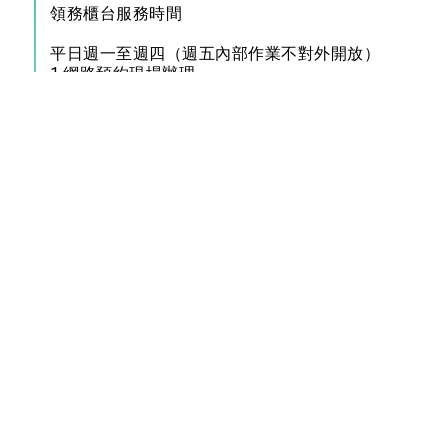
領務櫃台服務時間
平日週一至週四（週五內部作業不對外開放）
1.網路預約現場辦理
上午9:00-12:00；下午13:15-15:45
2.無預約現場排隊辦理
每日僅限15個名額，上午9:00起開放申請人現場
登記申辦：
上午9:00-12:00（限額15名）