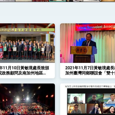
說
 堅持團結 迎風轉型 穩健前行
凰城辦事處」，進一步深化台美交流合作
1年11月10日黃敏境處長致頒
2021年11月7日黃敏境處
院政務顧問及南加州地區僑
加州臺灣同鄉聯誼會「雙十
譽職人員聘書
升旗典禮」感恩餐會