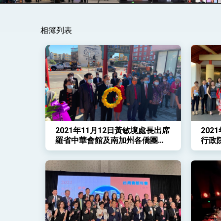
變局中 奮起的新臺灣 總統發表國慶演
相簿列表
總統發表執政周年談話 盼面對未來挑戰
賴總統就職演說影片
總統重要談話
外交部重要言論
我國政府將在美國亞利桑納州設立「駐鳳
2021年11月12日黃敏境處長出席
202
羅省中華會館及南加州各僑團紀
行政
念國父孫中山先生誕辰獻花紀念
務榮
儀式