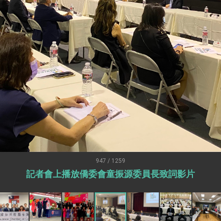
外交部長林佳龍出席《台灣光華雜誌》50週年慶「見證蛻變，分享世界的光華」開幕
會 說明臺美合作三大戰略方向 盼與民主夥伴共同引領 下一個世代的
訪，闡述印太安全局勢，籲深化台印尼半導體供應鏈合作
蓋耶哥訪問團
爾基金會」訪問團一行，深化跨大西洋戰略夥伴關係
時間完成「臺美對等貿易協定」簽署
取得有利戰略地位 全力支持「臺美對等貿易協定」簽署
雄厚數位實力，達成固邦榮邦目標
濟合作策略小組」跨部會會議
947 / 1259
記者會上播放僑委會童振源委員長致詞影片
度支持「總合外交」與台歐美日關係深化
總統以「韌性之島，希望之光」為題發表2026新 年談話
記者會 強調以實力守護台海和平 以決心掌握國家命運