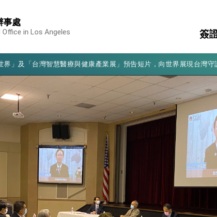
凰城辦事處」，進一步深化台美交流合作
辦事處
享臺灣經驗為亞太醫療照護發展開創新里程碑
 Office in Los Angeles
簽
亮世界」及「台灣智慧醫療與健康產業展」預告短片，向世界展現台灣守
有權利走向世界 盼與理念相近國家共同維護國際秩序
本
簽
行國是訪問
事
消
文
構
結、為國家邁出合作第一步
大歷史性突破 總統強調將以3大面向加速臺灣經濟轉型升級 籲請立
%且不疊加 我輸美2072項產品豁免對等關稅
：自由世界 需要台灣，團結合作方能守護繁榮