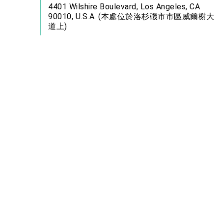
4401 Wilshire Boulevard, Los Angeles, CA
90010, U.S.A. (本處位於洛杉磯市市區威爾榭大
道上)
【交通方式及停車資訊】
一、 自行開車：
（一）街邊免費停車：
請定位本處新址4401 Wilshire Blvd., Los
Angeles, CA 90010，本處位於Crenshaw Blvd.
及Wilshire Blvd.交接路口向西行3個街段，周邊
路段Lucerne Blvd. Arden Blvd.及Plymouth
Blvd.路邊提供免費停車2小時，但須注意不同路
段警示每周三及周四掃街禁止停車。
（二）付費停車場：
附近有一個付費停車場4201 Wilshire Visitor
Parking，該停車場入口在Lorrain Blvd.上，沿
Wilshire Blvd.向西步行0.3 Mile即可抵達。停車
場地圖如下：
https://reurl.cc/74WK7l
二、搭乘公共交通工具：