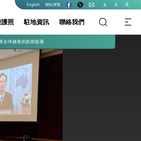
A
A
網站導覽
A
English
證護照
駐地資訊
聯絡我們
護全球健康的創新能量
處領務服務公告
證及入境須知
護照及入出國許可
駐地基本資料
簽證
生活資訊
項
保及性平諮詢機
行事曆
件證明
申請表格下載
本處領務櫃台服務
時間、交通方式及
停車資訊
院全力支持並盡速通過