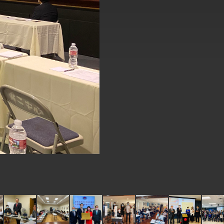
式，期許數位轉 型迎向下個50年
繁榮