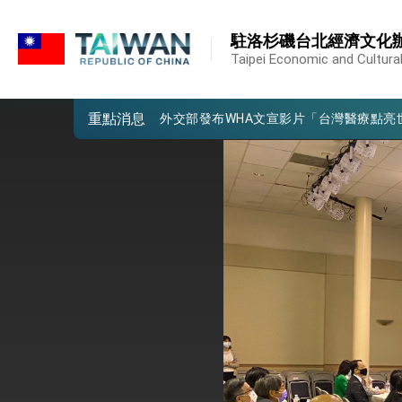
:::
我國政府將在美國亞利桑納州設立「駐鳳
:::
駐洛杉磯台北經濟文化
第一屆亞太在宅醫療大會開幕 總統盼分
Taipei Economic and Cultural
外交部發布WHA文宣影片「台灣醫療點
重點消息
總統出訪史瓦帝尼返國談話 強調臺灣人
堅定走向世界 賴總統抵達史瓦帝尼王國進
總統與五院院長新春茶敘 盼化分歧為團
總統農曆春節談話
台美貿易協議完成簽署達成6大目標、創5
臺美簽署「對等貿易協定」確立對等關稅15
總統接受「法新社」（AFP）專訪內容
外交部長林佳龍於《外交事務》撰文指出