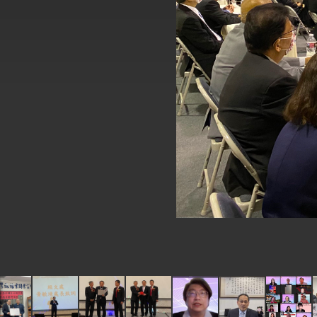
總統主持「台美經濟繁榮夥伴對話」記者
外交部長林佳龍接受印尼「時代雜誌」專
外交部長林佳龍午宴歡迎美國聯邦參議員
外交部長林佳龍接見美國智庫「德國馬歇
臺美經貿談判獲階段性成果 卓揆期勉爭取
卓揆：臺美關稅談判階段性結果有助臺灣
外交部與數位發展部攜手合作，整合台灣
外交部長林佳龍主持第35次「參與亞太經
民調顯示多數國人滿意政府外交表現，高
總統主持「守護民主台灣國安行動方案」