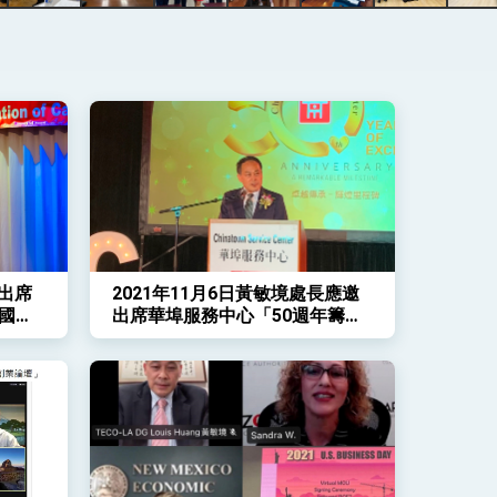
長出席
2021年11月6日黃敏境處長應邀
國慶
出席華埠服務中心「50週年籌款
晚會」